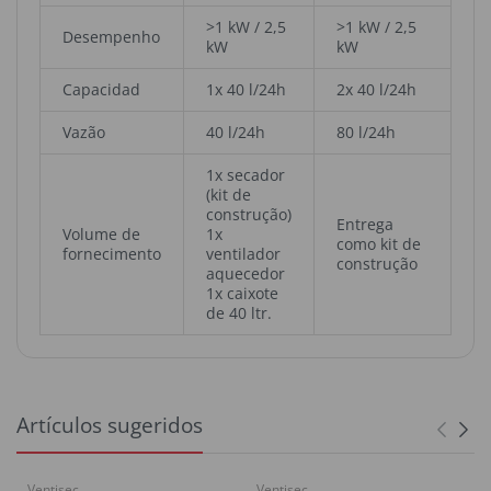
>1 kW / 2,5
>1 kW / 2,5
Desempenho
kW
kW
Capacidad
1x 40 l/24h
2x 40 l/24h
Vazão
40 l/24h
80 l/24h
1x secador
(kit de
construção)
Entrega
Volume de
1x
como kit de
fornecimento
ventilador
construção
aquecedor
1x caixote
de 40 ltr.
Artículos sugeridos
Ventisec
Ventisec