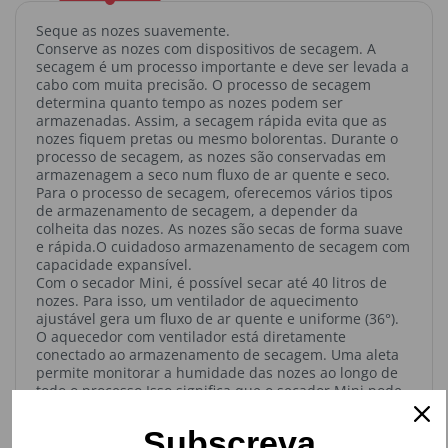
Seque as nozes suavemente.
Conserve as nozes com dispositivos de secagem. A
secagem é um processo importante e deve ser levada a
cabo com muita precisão. O processo de secagem
determina quanto tempo as nozes podem ser
armazenadas. Assim, a secagem rápida evita que as
nozes fiquem pretas ou mesmo bolorentas. Durante o
processo de secagem, as nozes são conservadas em
armazenagem a seco num fluxo de ar quente e seco.
Para o processo de secagem, oferecemos vários tipos
de armazenamento de secagem, a depender da
colheita das nozes. As nozes são secas de forma suave
e rápida.O cuidadoso armazenamento de secagem com
capacidade expansível.
Com o secador Mini, é possível secar até 40 litros de
nozes. Para isso, um ventilador de aquecimento
ajustável gera um fluxo de ar quente e uniforme (36°).
O aquecedor com ventilador está diretamente
conectado ao armazenamento de secagem. Uma aleta
permite monitorar a humidade das nozes ao longo de
todo o processo Isso significa que o secador Mini pode
ser usado para alcançar excelentes resultados de
secagem.
Subscreva
As nozes secas são então esvaziadas através de uma