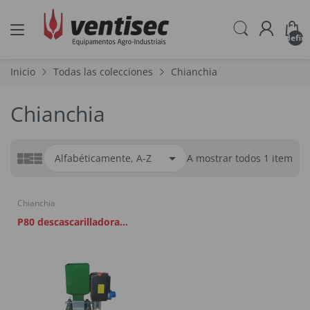
undefin
Inicio
Todas las colecciones
Chianchia
Chianchia
A mostrar todos 1 item
Chianchia
P80 descascarilladora
eléctrica de nueces,
avellanas y almendras