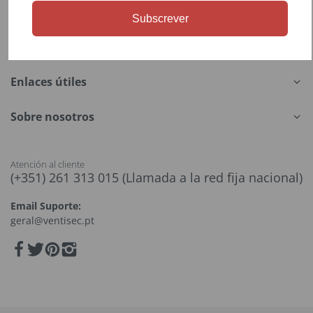
Subscrever
Menú
Enlaces útiles
Sobre nosotros
Atención al cliente
(+351) 261 313 015 (Llamada a la red fija nacional)
Email Suporte:
geral@ventisec.pt