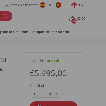
Entre en
o
Registrar
ES
PT
EN
€0,00
undefined
y molido del café
Equipos de laboratorio
361
Disponible:
En stock
duto no
€5.995,00
Cantidad