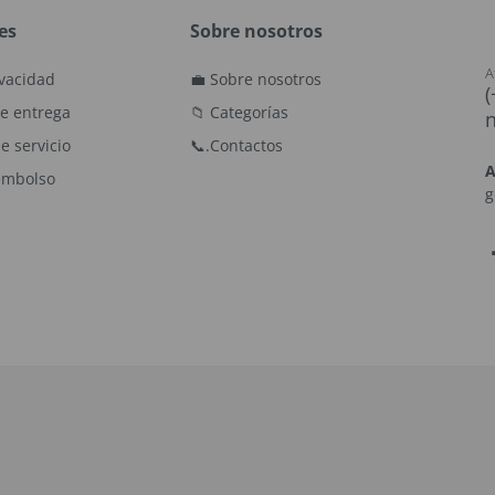
es
Sobre nosotros
A
ivacidad
💼 Sobre nosotros
(
e entrega
📁 Categorías
n
e servicio
📞.Contactos
A
eembolso
g