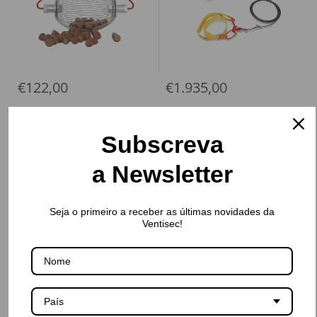
€122,00
€1.935,00
Subscreva
Anteriormente
1
2
a Newsletter
Mostrando 17 - 18 de 18 artículos
Seja o primeiro a receber as últimas novidades da
Ventisec!
País